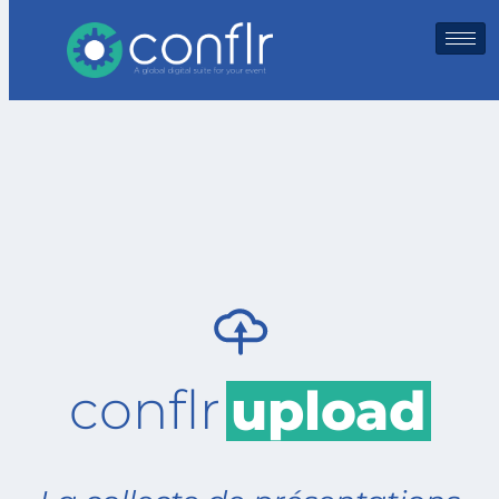
conflr
upload